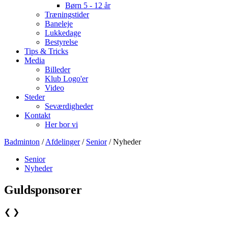
Børn 5 - 12 år
Træningstider
Baneleje
Lukkedage
Bestyrelse
Tips & Tricks
Media
Billeder
Klub Logo'er
Video
Steder
Seværdigheder
Kontakt
Her bor vi
Badminton
/
Afdelinger
/
Senior
/ Nyheder
Senior
Nyheder
Guldsponsorer
❮
❯