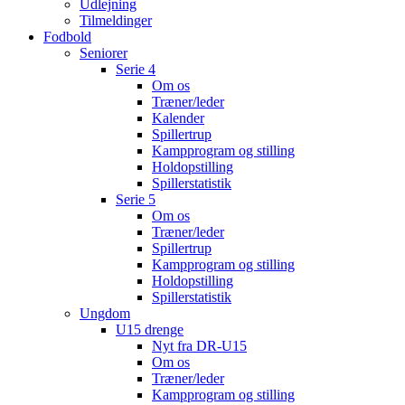
Udlejning
Tilmeldinger
Fodbold
Seniorer
Serie 4
Om os
Træner/leder
Kalender
Spillertrup
Kampprogram og stilling
Holdopstilling
Spillerstatistik
Serie 5
Om os
Træner/leder
Spillertrup
Kampprogram og stilling
Holdopstilling
Spillerstatistik
Ungdom
U15 drenge
Nyt fra DR-U15
Om os
Træner/leder
Kampprogram og stilling