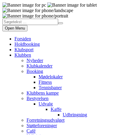
Open Menu
Forsiden
Holdbooking
Klubsport
Klubben
Nyheder
Klubkalender
Booking
Mødelokaler
Fitness
Tennisbaner
Klubbens kampe
Bestyrelsen
Udvalg
Kaffe
Udbringning
Forretningsudvalget
Støtteforeninger
Café