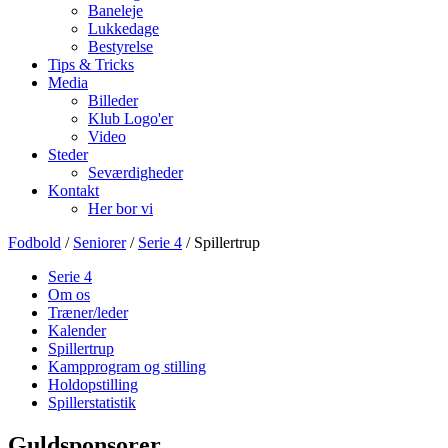
Baneleje
Lukkedage
Bestyrelse
Tips & Tricks
Media
Billeder
Klub Logo'er
Video
Steder
Seværdigheder
Kontakt
Her bor vi
Fodbold
/
Seniorer
/
Serie 4
/ Spillertrup
Serie 4
Om os
Træner/leder
Kalender
Spillertrup
Kampprogram og stilling
Holdopstilling
Spillerstatistik
Guldsponsorer