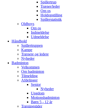
Spillertrup
Træner/leder
Om os
Holdopstilling
Spillerstatistik
Oldboys
Om os
Indmeldelse
Udmeldelse
Håndbold
Spillertruppen
Kampe
Trænere og ledere
Nyheder
Badminton
Velkommen
Om badminton
Tilmelding
Afdelinger
Senior
Nyheder
Ungdom
Motionsbadminton
Børn 5 - 12 år
Træningstider