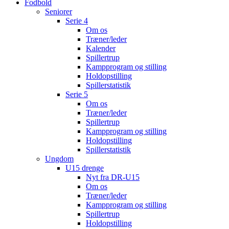
Fodbold
Seniorer
Serie 4
Om os
Træner/leder
Kalender
Spillertrup
Kampprogram og stilling
Holdopstilling
Spillerstatistik
Serie 5
Om os
Træner/leder
Spillertrup
Kampprogram og stilling
Holdopstilling
Spillerstatistik
Ungdom
U15 drenge
Nyt fra DR-U15
Om os
Træner/leder
Kampprogram og stilling
Spillertrup
Holdopstilling