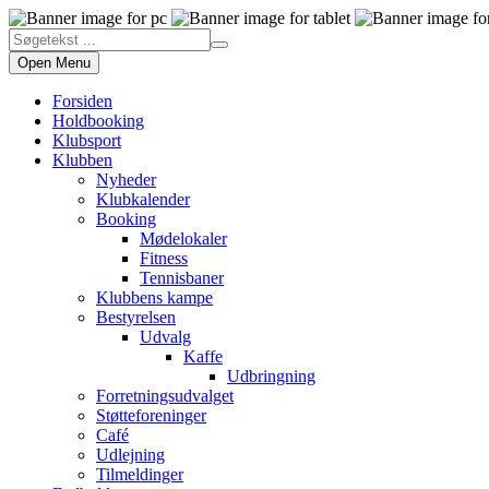
Open Menu
Forsiden
Holdbooking
Klubsport
Klubben
Nyheder
Klubkalender
Booking
Mødelokaler
Fitness
Tennisbaner
Klubbens kampe
Bestyrelsen
Udvalg
Kaffe
Udbringning
Forretningsudvalget
Støtteforeninger
Café
Udlejning
Tilmeldinger