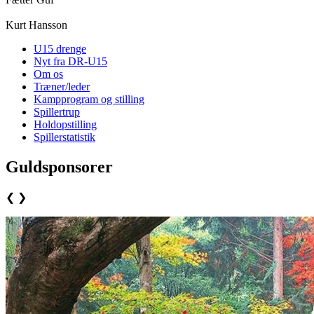
Kurt Hansson
U15 drenge
Nyt fra DR-U15
Om os
Træner/leder
Kampprogram og stilling
Spillertrup
Holdopstilling
Spillerstatistik
Guldsponsorer
❮
❯