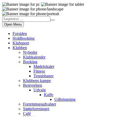
Open Menu
Forsiden
Holdbooking
Klubsport
Klubben
Nyheder
Klubkalender
Booking
Mødelokaler
Fitness
Tennisbaner
Klubbens kampe
Bestyrelsen
Udvalg
Kaffe
Udbringning
Forretningsudvalget
Støtteforeninger
Café