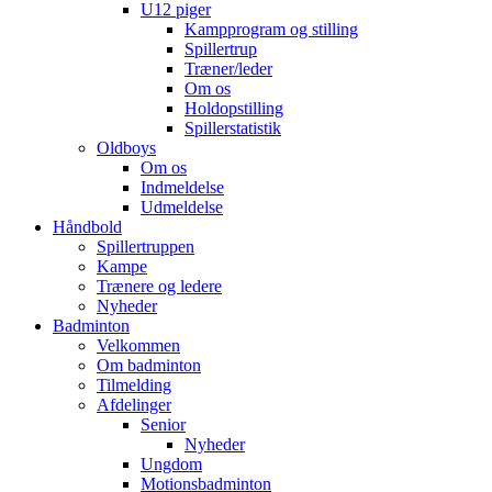
U12 piger
Kampprogram og stilling
Spillertrup
Træner/leder
Om os
Holdopstilling
Spillerstatistik
Oldboys
Om os
Indmeldelse
Udmeldelse
Håndbold
Spillertruppen
Kampe
Trænere og ledere
Nyheder
Badminton
Velkommen
Om badminton
Tilmelding
Afdelinger
Senior
Nyheder
Ungdom
Motionsbadminton