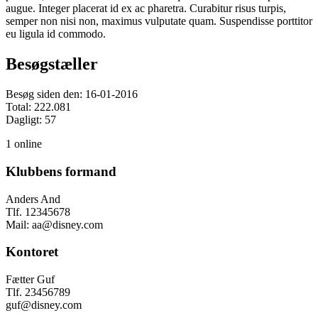
augue. Integer placerat id ex ac pharetra. Curabitur risus turpis,
semper non nisi non, maximus vulputate quam. Suspendisse porttitor
eu ligula id commodo.
Besøgstæller
Besøg siden den: 16-01-2016
Total: 222.081
Dagligt: 57
1 online
Klubbens formand
Anders And
Tlf. 12345678
Mail: aa@disney.com
Kontoret
Fætter Guf
Tlf. 23456789
guf@disney.com