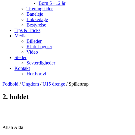
Børn 5 - 12 år
Træningstider
Baneleje
Lukkedage
Bestyrelse
Tips & Tricks
Media
Billeder
Klub Logo'er
Video
Steder
Seværdigheder
Kontakt
Her bor vi
Fodbold
/
Ungdom
/
U15 drenge
/ Spillertrup
2. holdet
Allan Alda