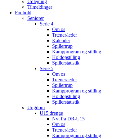
Udlejning
Tilmeldinger
Fodbold
Seniorer
Serie 4
Om os
Træner/leder
Kalender
Spillertrup
Kampprogram og stilling
Holdopstilling
Spillerstatistik
Serie 5
Om os
Træner/leder
Spillertrup
Kampprogram og stilling
Holdopstilling
Spillerstatistik
Ungdom
U15 drenge
Nyt fra DR-U15
Om os
Træner/leder
Kampprogram og stilling