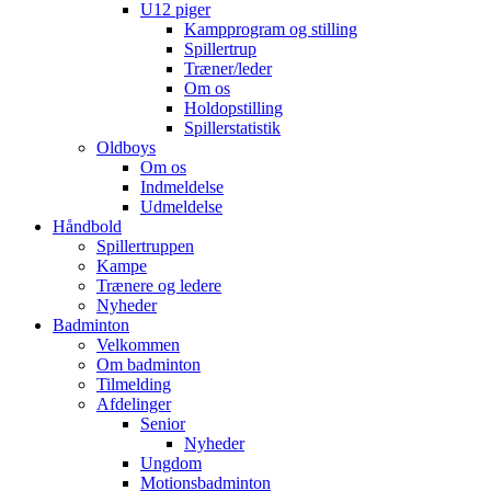
U12 piger
Kampprogram og stilling
Spillertrup
Træner/leder
Om os
Holdopstilling
Spillerstatistik
Oldboys
Om os
Indmeldelse
Udmeldelse
Håndbold
Spillertruppen
Kampe
Trænere og ledere
Nyheder
Badminton
Velkommen
Om badminton
Tilmelding
Afdelinger
Senior
Nyheder
Ungdom
Motionsbadminton