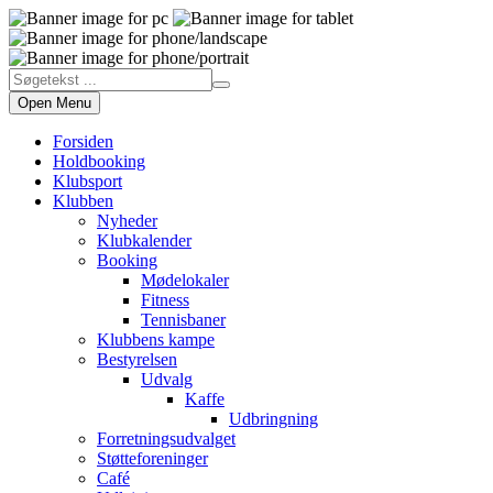
Open Menu
Forsiden
Holdbooking
Klubsport
Klubben
Nyheder
Klubkalender
Booking
Mødelokaler
Fitness
Tennisbaner
Klubbens kampe
Bestyrelsen
Udvalg
Kaffe
Udbringning
Forretningsudvalget
Støtteforeninger
Café