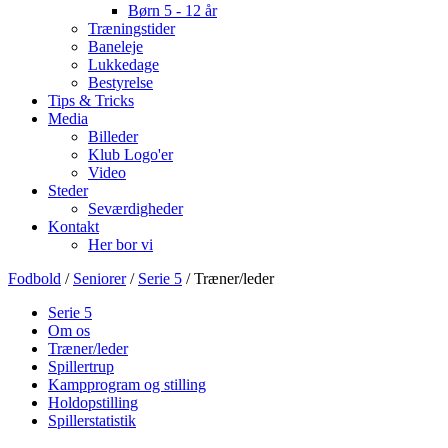
Børn 5 - 12 år
Træningstider
Baneleje
Lukkedage
Bestyrelse
Tips & Tricks
Media
Billeder
Klub Logo'er
Video
Steder
Seværdigheder
Kontakt
Her bor vi
Fodbold
/
Seniorer
/
Serie 5
/ Træner/leder
Serie 5
Om os
Træner/leder
Spillertrup
Kampprogram og stilling
Holdopstilling
Spillerstatistik