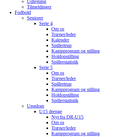
Udlejning
Tilmeldinger
Fodbold
Seniorer
Serie 4
Om os
Træner/leder
Kalender
Spillertrup
Kampprogram og stilling
Holdopstilling
Spillerstatistik
Serie 5
Om os
Træner/leder
Spillertrup
Kampprogram og stilling
Holdopstilling
Spillerstatistik
Ungdom
U15 drenge
Nyt fra DR-U15
Om os
Træner/leder
Kampprogram og stilling