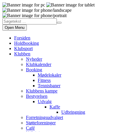
Open Menu
Forsiden
Holdbooking
Klubsport
Klubben
Nyheder
Klubkalender
Booking
Mødelokaler
Fitness
Tennisbaner
Klubbens kampe
Bestyrelsen
Udvalg
Kaffe
Udbringning
Forretningsudvalget
Støtteforeninger
Café