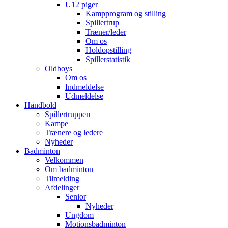
U12 piger
Kampprogram og stilling
Spillertrup
Træner/leder
Om os
Holdopstilling
Spillerstatistik
Oldboys
Om os
Indmeldelse
Udmeldelse
Håndbold
Spillertruppen
Kampe
Trænere og ledere
Nyheder
Badminton
Velkommen
Om badminton
Tilmelding
Afdelinger
Senior
Nyheder
Ungdom
Motionsbadminton