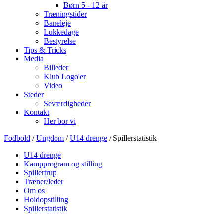
Børn 5 - 12 år
Træningstider
Baneleje
Lukkedage
Bestyrelse
Tips & Tricks
Media
Billeder
Klub Logo'er
Video
Steder
Seværdigheder
Kontakt
Her bor vi
Fodbold
/
Ungdom
/
U14 drenge
/ Spillerstatistik
U14 drenge
Kampprogram og stilling
Spillertrup
Træner/leder
Om os
Holdopstilling
Spillerstatistik