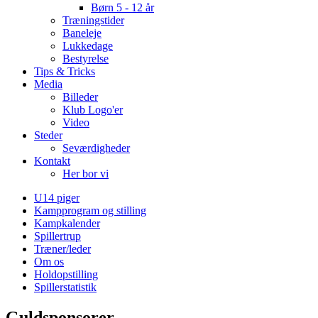
Børn 5 - 12 år
Træningstider
Baneleje
Lukkedage
Bestyrelse
Tips & Tricks
Media
Billeder
Klub Logo'er
Video
Steder
Seværdigheder
Kontakt
Her bor vi
U14 piger
Kampprogram og stilling
Kampkalender
Spillertrup
Træner/leder
Om os
Holdopstilling
Spillerstatistik
Guldsponsorer