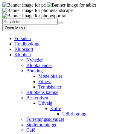
Open Menu
Forsiden
Holdbooking
Klubsport
Klubben
Nyheder
Klubkalender
Booking
Mødelokaler
Fitness
Tennisbaner
Klubbens kampe
Bestyrelsen
Udvalg
Kaffe
Udbringning
Forretningsudvalget
Støtteforeninger
Café