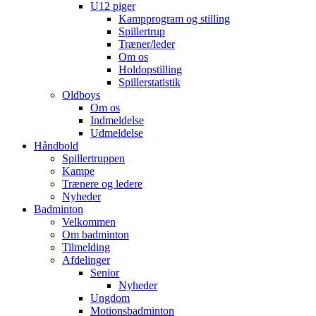
U12 piger
Kampprogram og stilling
Spillertrup
Træner/leder
Om os
Holdopstilling
Spillerstatistik
Oldboys
Om os
Indmeldelse
Udmeldelse
Håndbold
Spillertruppen
Kampe
Trænere og ledere
Nyheder
Badminton
Velkommen
Om badminton
Tilmelding
Afdelinger
Senior
Nyheder
Ungdom
Motionsbadminton