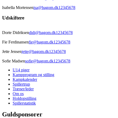
Isabella Mortensen
isa@bagom.dk
12345678
Udskiftere
Dorte Didriksen
didi@bagom.dk
12345678
Fie Ferdinansen
fie@bagom.dk
12345678
Jette Jensen
jette@bagom.dk
12345678
Sofie Madsen
sofie@bagom.dk
12345678
U14 piger
Kampprogram og stilling
Kampkalender
Spillertrup
Træner/leder
Om os
Holdopstilling
Spillerstatistik
Guldsponsorer