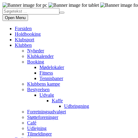
Open Menu
Forsiden
Holdbooking
Klubsport
Klubben
Nyheder
Klubkalender
Booking
Mødelokaler
Fitness
Tennisbaner
Klubbens kampe
Bestyrelsen
Udvalg
Kaffe
Udbringning
Forretningsudvalget
Støtteforeninger
Café
Udlejning
Tilmeldinger