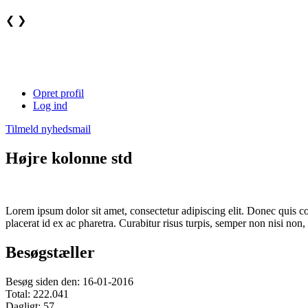
❮
❯
Opret profil
Log ind
Tilmeld nyhedsmail
Højre kolonne std
Lorem ipsum dolor sit amet, consectetur adipiscing elit. Donec quis co
placerat id ex ac pharetra. Curabitur risus turpis, semper non nisi n
Besøgstæller
Besøg siden den: 16-01-2016
Total: 222.041
Dagligt: 57