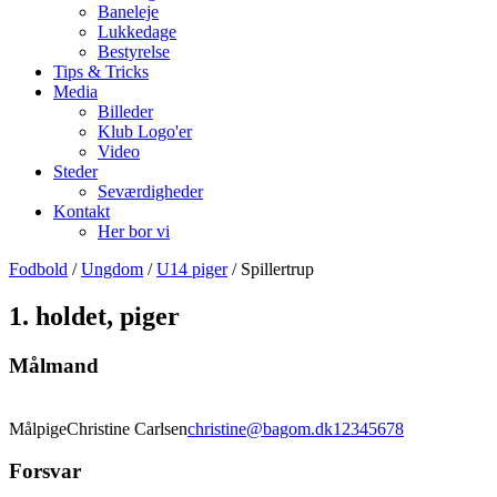
Baneleje
Lukkedage
Bestyrelse
Tips & Tricks
Media
Billeder
Klub Logo'er
Video
Steder
Seværdigheder
Kontakt
Her bor vi
Fodbold
/
Ungdom
/
U14 piger
/ Spillertrup
1. holdet, piger
Målmand
Målpige
Christine Carlsen
christine@bagom.dk
12345678
Forsvar