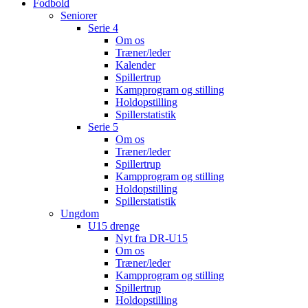
Fodbold
Seniorer
Serie 4
Om os
Træner/leder
Kalender
Spillertrup
Kampprogram og stilling
Holdopstilling
Spillerstatistik
Serie 5
Om os
Træner/leder
Spillertrup
Kampprogram og stilling
Holdopstilling
Spillerstatistik
Ungdom
U15 drenge
Nyt fra DR-U15
Om os
Træner/leder
Kampprogram og stilling
Spillertrup
Holdopstilling