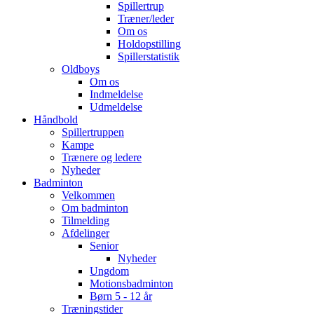
Spillertrup
Træner/leder
Om os
Holdopstilling
Spillerstatistik
Oldboys
Om os
Indmeldelse
Udmeldelse
Håndbold
Spillertruppen
Kampe
Trænere og ledere
Nyheder
Badminton
Velkommen
Om badminton
Tilmelding
Afdelinger
Senior
Nyheder
Ungdom
Motionsbadminton
Børn 5 - 12 år
Træningstider