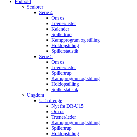
Fodbold
Seniorer
Serie 4
Om os
Træner/leder
Kalender
Spillertrup
Kampprogram og stilling
Holdopstilling
Spillerstatistik
Serie 5
Om os
Træner/leder
Spillertrup
Kampprogram og stilling
Holdopstilling
Spillerstatistik
Ungdom
U15 drenge
Nyt fra DR-U15
Om os
Træner/leder
Kampprogram og stilling
Spillertrup
Holdopstilling