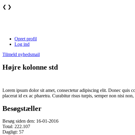
❮
❯
Opret profil
Log ind
Tilmeld nyhedsmail
Højre kolonne std
Lorem ipsum dolor sit amet, consectetur adipiscing elit. Donec quis co
placerat id ex ac pharetra. Curabitur risus turpis, semper non nisi n
Besøgstæller
Besøg siden den: 16-01-2016
Total: 222.107
Dagligt: 57