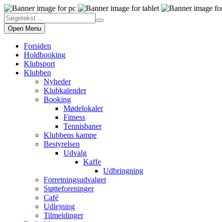
Open Menu
Forsiden
Holdbooking
Klubsport
Klubben
Nyheder
Klubkalender
Booking
Mødelokaler
Fitness
Tennisbaner
Klubbens kampe
Bestyrelsen
Udvalg
Kaffe
Udbringning
Forretningsudvalget
Støtteforeninger
Café
Udlejning
Tilmeldinger