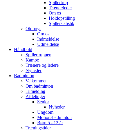
Spillertrup
Træner/leder
Om os
Holdopstilling
Spillerstatistik
Oldboys
Om os
Indmeldelse
Udmeldelse
Håndbold
Spillertruppen
Kampe
Trænere og ledere
Nyheder
Badminton
Velkommen
Om badminton
Tilmelding
Afdelinger
Senior
Nyheder
Ungdom
Motionsbadminton
Børn 5 - 12 år
Træningstider