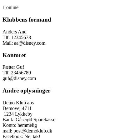
1 online
Klubbens formand
Anders And
Tlf. 12345678
Mail: aa@disney.com
Kontoret
Fætter Guf
Tlf. 23456789
guf@disney.com
Andre oplysninger
Demo Klub aps
Demovej 4711
1234 Lykkeby
Bank: Gåserød Sparekasse
Konto: hemmelig
mail: post@demoklub.dk
Facebook: Nej tak!