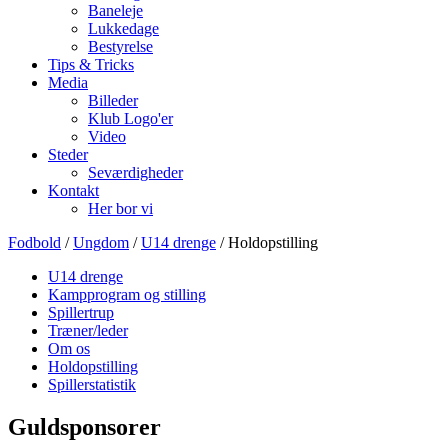
Baneleje
Lukkedage
Bestyrelse
Tips & Tricks
Media
Billeder
Klub Logo'er
Video
Steder
Seværdigheder
Kontakt
Her bor vi
Fodbold
/
Ungdom
/
U14 drenge
/ Holdopstilling
U14 drenge
Kampprogram og stilling
Spillertrup
Træner/leder
Om os
Holdopstilling
Spillerstatistik
Guldsponsorer