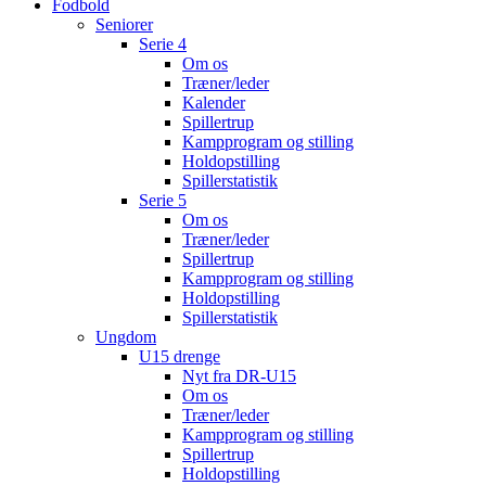
Fodbold
Seniorer
Serie 4
Om os
Træner/leder
Kalender
Spillertrup
Kampprogram og stilling
Holdopstilling
Spillerstatistik
Serie 5
Om os
Træner/leder
Spillertrup
Kampprogram og stilling
Holdopstilling
Spillerstatistik
Ungdom
U15 drenge
Nyt fra DR-U15
Om os
Træner/leder
Kampprogram og stilling
Spillertrup
Holdopstilling