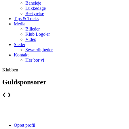
Baneleje
Lukkedage
Bestyrelse
Tips & Tricks
Media
Billeder
Klub Logo'er
Video
Steder
Seværdigheder
Kontakt
Her bor vi
Klubben
Guldsponsorer
❮
❯
Opret profil