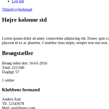
Log ind
Tilmeld nyhedsmail
Højre kolonne std
Lorem ipsum dolor sit amet, consectetur adipiscing elit. Donec quis co
placerat id ex ac pharetra. Curabitur risus turpis, semper non nisi n
Besøgstæller
Besøg siden den: 16-01-2016
Total: 222.046
Dagligt: 57
1 online
Klubbens formand
Anders And
Tlf. 12345678
Mail: aa@disney.com