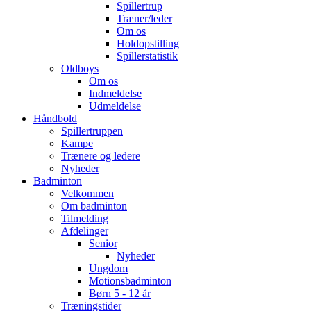
Spillertrup
Træner/leder
Om os
Holdopstilling
Spillerstatistik
Oldboys
Om os
Indmeldelse
Udmeldelse
Håndbold
Spillertruppen
Kampe
Trænere og ledere
Nyheder
Badminton
Velkommen
Om badminton
Tilmelding
Afdelinger
Senior
Nyheder
Ungdom
Motionsbadminton
Børn 5 - 12 år
Træningstider