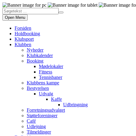
Open Menu
Forsiden
Holdbooking
Klubsport
Klubben
Nyheder
Klubkalender
Booking
Mødelokaler
Fitness
Tennisbaner
Klubbens kampe
Bestyrelsen
Udvalg
Kaffe
Udbringning
Forretningsudvalget
Støtteforeninger
Café
Udlejning
Tilmeldinger