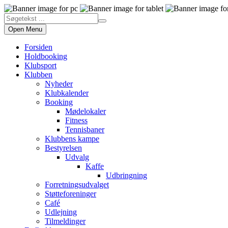
Open Menu
Forsiden
Holdbooking
Klubsport
Klubben
Nyheder
Klubkalender
Booking
Mødelokaler
Fitness
Tennisbaner
Klubbens kampe
Bestyrelsen
Udvalg
Kaffe
Udbringning
Forretningsudvalget
Støtteforeninger
Café
Udlejning
Tilmeldinger