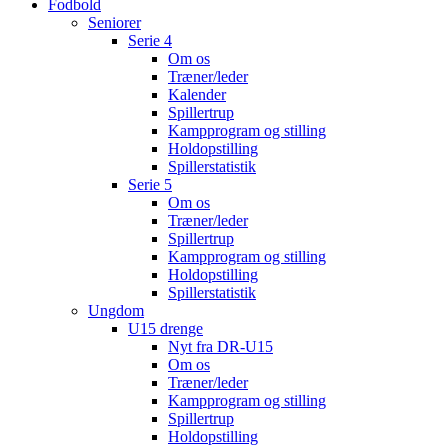
Fodbold
Seniorer
Serie 4
Om os
Træner/leder
Kalender
Spillertrup
Kampprogram og stilling
Holdopstilling
Spillerstatistik
Serie 5
Om os
Træner/leder
Spillertrup
Kampprogram og stilling
Holdopstilling
Spillerstatistik
Ungdom
U15 drenge
Nyt fra DR-U15
Om os
Træner/leder
Kampprogram og stilling
Spillertrup
Holdopstilling