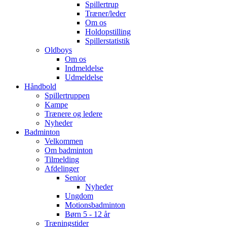
Spillertrup
Træner/leder
Om os
Holdopstilling
Spillerstatistik
Oldboys
Om os
Indmeldelse
Udmeldelse
Håndbold
Spillertruppen
Kampe
Trænere og ledere
Nyheder
Badminton
Velkommen
Om badminton
Tilmelding
Afdelinger
Senior
Nyheder
Ungdom
Motionsbadminton
Børn 5 - 12 år
Træningstider