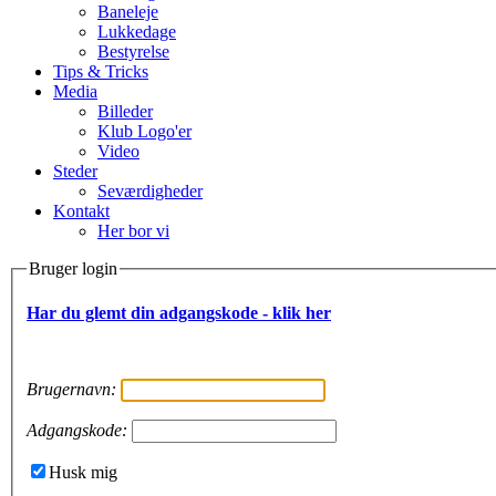
Baneleje
Lukkedage
Bestyrelse
Tips & Tricks
Media
Billeder
Klub Logo'er
Video
Steder
Seværdigheder
Kontakt
Her bor vi
Bruger login
Har du glemt din adgangskode - klik her
Brugernavn:
Adgangskode:
Husk mig